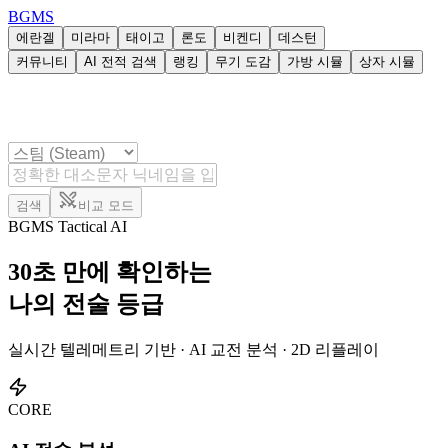
BG
MS
에란겔
미라마
태이고
론도
비켄디
데스턴
커뮤니티
AI 전적 검색
랭킹
무기 도감
가방 시뮬
상자 시뮬
검색
비교 모드
BGMS Tactical AI
30초 만에 확인하는
나의 전술 등급
실시간 텔레메트리 기반 · AI 교전 분석 · 2D 리플레이
CORE