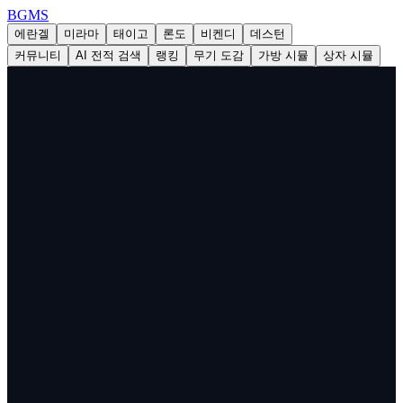
BG
MS
에란겔
미라마
태이고
론도
비켄디
데스턴
커뮤니티
AI 전적 검색
랭킹
무기 도감
가방 시뮬
상자 시뮬
BGMS | 배틀그라운드(PUBG)