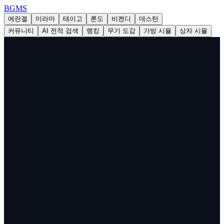
BG
MS
에란겔
미라마
태이고
론도
비켄디
데스턴
커뮤니티
AI 전적 검색
랭킹
무기 도감
가방 시뮬
상자 시뮬
BGMS | 배틀그라운드(PUBG)