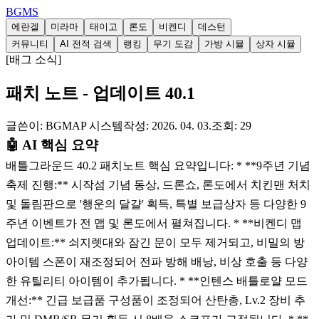
BG
MS
에란겔
미라마
태이고
론도
비켄디
데스턴
커뮤니티
AI 전적 검색
랭킹
무기 도감
가방 시뮬
상자 시뮬
[
배그 소식
]
패치 노트 - 업데이트 40.1
글쓴이:
BGMAP 시스템
작성:
2026. 04. 03.
조회:
29
🤖 AI 핵심 요약
배틀그라운드 40.2 패치노트 핵심 요약입니다: * **9주년 기념
축제 진행:** 시작섬 기념 동상, 드론쇼, 론도에서 치킨맨 처치
및 돌림판으로 '행운의 달걀' 획득, 특별 보급상자 등 다양한 9
주년 이벤트가 전 맵 및 론도에서 펼쳐집니다. * **비켄디 맵
업데이트:** 쇠지렛대와 잠긴 문이 모두 제거되고, 비밀의 방
아이템 스폰이 재조정되어 전파 방해 배낭, 비상 호출 등 다양
한 유틸리티 아이템이 추가됩니다. * **인텐스 배틀로얄 모드
개선:** 긴급 보급품 구성품이 조정되어 산탄총, Lv.2 장비 추